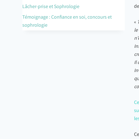
de
Lâcher-prise et Sophrologie
Témoignage : Confiance en soi, concours et
«
sophrologie
le
n’
In
cr
Il
In
qu
co
Ce
su
le
Ce