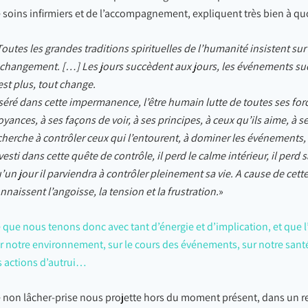
 soins infirmiers et de l’accompagnement, expliquent très bien à quo
Toutes les grandes traditions spirituelles de l’humanité insistent 
 changement. […] Les jours succèdent aux jours, les événements succè
est plus, tout change.
séré dans cette impermanence, l’être humain lutte de toutes ses force
oyances, à ses façons de voir, à ses principes, à ceux qu’ils aime, à se
 cherche à contrôler ceux qui l’entourent, à dominer les événements, 
vesti dans cette quête de contrôle, il perd le calme intérieur, il perd 
’un jour il parviendra à contrôler pleinement sa vie. A cause de cet
nnaissent l’angoisse, la tension et la frustration.
»
 que nous tenons donc avec tant d’énergie et d’implication, et que l’o
r notre environnement, sur le cours des événements, sur notre santé 
s actions d’autrui…
 non lâcher-prise nous projette hors du moment présent, dans un 