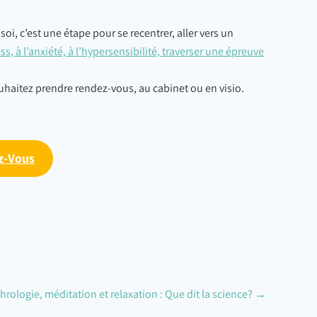
i, c’est une étape pour se recentrer, aller vers un
ss, à l’anxiété, à l’hypersensibilité, traverser une épreuve
uhaitez prendre rendez-vous, au cabinet ou en visio.
z-Vous
hrologie, méditation et relaxation : Que dit la science?
→