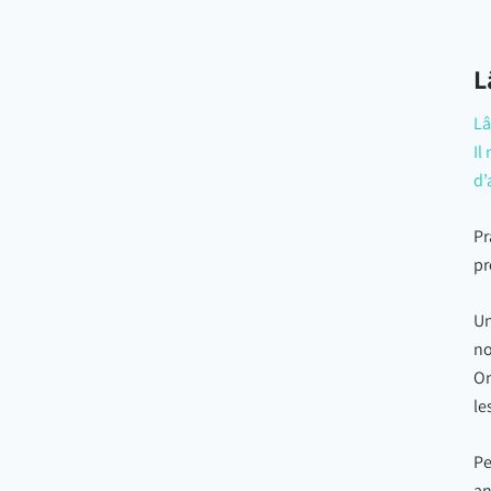
L
Lâ
Il
d’
Pr
pr
Un
no
On
le
Pe
an