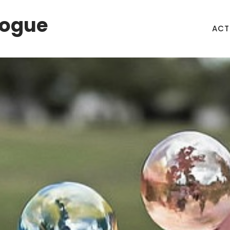
logue
ACT