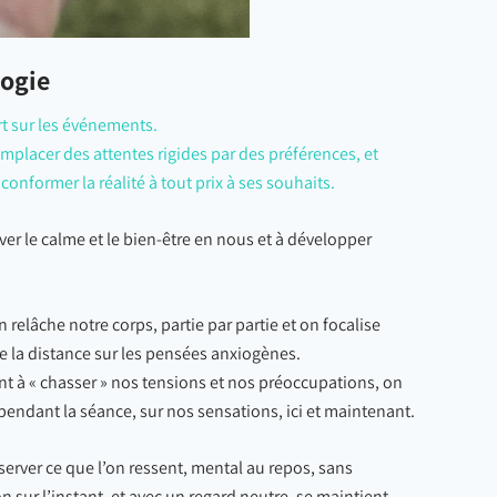
logie
rt sur les événements.
emplacer des attentes rigides par des préférences, et
 conformer la réalité à tout prix à ses souhaits.
er le calme et le bien-être en nous et à développer
lâche notre corps, partie par partie et on focalise
e la distance sur les pensées anxiogènes.
nt à « chasser » nos tensions et nos préoccupations, on
 pendant la séance, sur nos sensations, ici et maintenant.
erver ce que l’on ressent, mental au repos, sans
on sur l’instant, et avec un regard neutre, se maintient