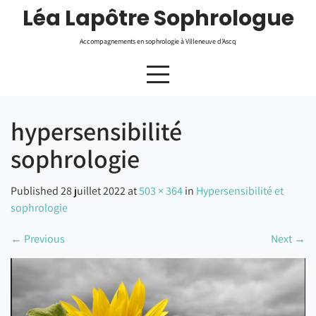
Skip
Léa Lapôtre Sophrologue
to
content
Accompagnements en sophrologie à Villeneuve d'Ascq
hypersensibilité
sophrologie
Published 28 juillet 2022 at
503 × 364
in
Hypersensibilité et
sophrologie
←
Previous
Next
→